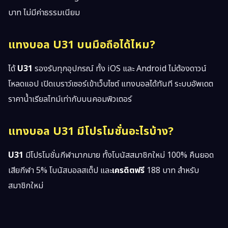
บาท ไม่มีค่าธรรมเนียม
แทงบอล U31 บนมือถือได้ไหม?
ได้
U31
รองรับทุกอุปกรณ์ ทั้ง iOS และ Android ไม่ต้องดาวน์
โหลดแอป เปิดเบราว์เซอร์เข้าเว็บไซต์ แทงบอลได้ทันที ระบบอัพเดต
ราคาน้ำเรียลไทม์เท่ากับบนคอมพิวเตอร์
แทงบอล U31 มีโปรโมชั่นอะไรบ้าง?
U31
มีโปรโมชั่นกีฬามากมาย ทั้งโบนัสสมาชิกใหม่ 100% คืนยอด
เสียกีฬา 5% โบนัสบอลสเต็ป และ
เครดิตฟรี
188 บาท สำหรับ
สมาชิกใหม่