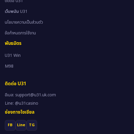
ติดต่อ U31
เว็บพนัน
U31
นโยบายความเป็นส่วนตัว
ข้อกำหนดการใช้งาน
พันธมิตร
U31 Win
M98
ติดต่อ U31
อีเมล:
support@u31.uk.com
Line: @u31casino
ช่องทางโซเชียล
FB
Line
TG