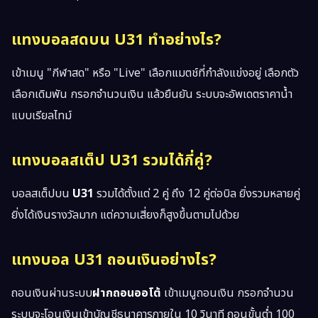
แทงบอลสดบน U31 ทำอย่างไร?
เข้าเมนู "กีฬาสด" หรือ "Live" เลือกแมตช์ที่กำลังแข่งอยู่ เลือกตัว
เลือกเดิมพัน กรอกจำนวนเงิน แล้วยืนยัน ระบบจะอัพเดตราคาน้ำ
แบบเรียลไทม์
แทงบอลสเต็ป U31 รวมได้กี่คู่?
บอลสเต็ปบน
U31
รวมได้ตั้งแต่ 2 คู่ ถึง 12 คู่ต่อบิล ยิ่งรวมหลายคู่
ยิ่งได้เงินรางวัลมาก แต่ความเสี่ยงก็สูงขึ้นตามไปด้วย
แทงบอล U31 ถอนเงินอย่างไร?
ถอนเงินผ่านระบบ
ฝากถอนออโต้
เข้าเมนูถอนเงิน กรอกจำนวน
ระบบจะโอนเงินเข้าบัญชีธนาคารภายใน 10 วินาที ถอนขั้นต่ำ 100