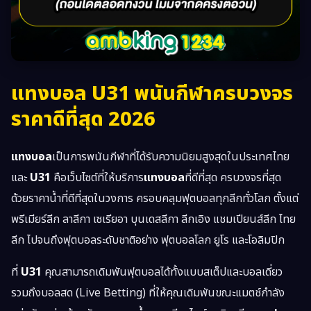
แทงบอล U31 พนันกีฬาครบวงจร
ราคาดีที่สุด 2026
แทงบอล
เป็นการพนันกีฬาที่ได้รับความนิยมสูงสุดในประเทศไทย
และ
U31
คือเว็บไซต์ที่ให้บริการ
แทงบอล
ที่ดีที่สุด ครบวงจรที่สุด
ด้วยราคาน้ำที่ดีที่สุดในวงการ ครอบคลุมฟุตบอลทุกลีกทั่วโลก ตั้งแต่
พรีเมียร์ลีก ลาลีกา เซเรียอา บุนเดสลีกา ลีกเอิง แชมเปียนส์ลีก ไทย
ลีก ไปจนถึงฟุตบอลระดับชาติอย่าง ฟุตบอลโลก ยูโร และโอลิมปิก
ที่
U31
คุณสามารถเดิมพันฟุตบอลได้ทั้งแบบสเต็ปและบอลเดี่ยว
รวมถึงบอลสด (Live Betting) ที่ให้คุณเดิมพันขณะแมตช์กำลัง