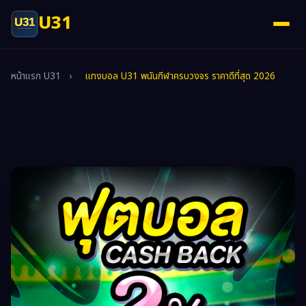
U31
หน้าแรก U31
›
แทงบอล U31 พนันกีฬาครบวงจร ราคาดีที่สุด 2026