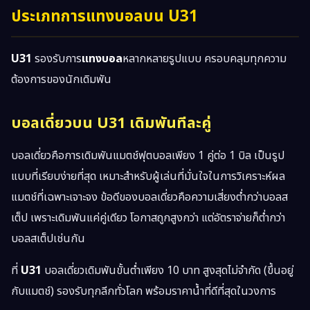
ประเภทการแทงบอลบน U31
U31
รองรับการ
แทงบอล
หลากหลายรูปแบบ ครอบคลุมทุกความ
ต้องการของนักเดิมพัน
บอลเดี่ยวบน U31 เดิมพันทีละคู่
บอลเดี่ยวคือการเดิมพันแมตช์ฟุตบอลเพียง 1 คู่ต่อ 1 บิล เป็นรูป
แบบที่เรียบง่ายที่สุด เหมาะสำหรับผู้เล่นที่มั่นใจในการวิเคราะห์ผล
แมตช์ที่เฉพาะเจาะจง ข้อดีของบอลเดี่ยวคือความเสี่ยงต่ำกว่าบอลส
เต็ป เพราะเดิมพันแค่คู่เดียว โอกาสถูกสูงกว่า แต่อัตราจ่ายก็ต่ำกว่า
บอลสเต็ปเช่นกัน
ที่
U31
บอลเดี่ยวเดิมพันขั้นต่ำเพียง 10 บาท สูงสุดไม่จำกัด (ขึ้นอยู่
กับแมตช์) รองรับทุกลีกทั่วโลก พร้อมราคาน้ำที่ดีที่สุดในวงการ