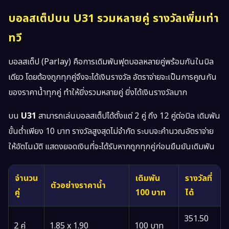
บอลสเต็ปบน U31 รวมหลายคู่ รางวัลเพิ่มเท่า
ทวี
บอลสเต็ป (Parlay) คือการเดิมพันฟุตบอลหลายคู่พร้อมกันในบิล
เดียว โดยต้องถูกทุกคู่จึงจะได้เงินรางวัล อัตราจ่ายจะเป็นการคูณกัน
ของราคาน้ำทุกคู่ ทำให้ยิ่งรวมหลายคู่ ยิ่งได้เงินรางวัลมาก
บน
U31
สามารถเล่นบอลสเต็ปได้ตั้งแต่ 2 คู่ ถึง 12 คู่ต่อบิล เดิมพัน
ขั้นต่ำเพียง 10 บาท รางวัลสูงสุดไม่จำกัด ระบบจะคำนวณอัตราจ่าย
ให้อัตโนมัติ แสดงยอดเงินที่จะได้รับหากถูกทุกคู่ก่อนยืนยันเดิมพัน
จำนวน
เดิมพัน
รางวัลที่
ตัวอย่างราคาน้ำ
คู่
100 บาท
ได้
351.50
2 คู่
1.85 x 1.90
100 บาท