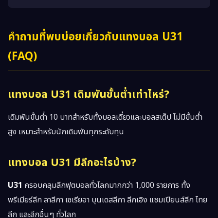
คำถามที่พบบ่อยเกี่ยวกับแทงบอล U31
(FAQ)
แทงบอล U31 เดิมพันขั้นต่ำเท่าไหร่?
เดิมพันขั้นต่ำ 10 บาทสำหรับทั้งบอลเดี่ยวและบอลสเต็ป ไม่มีขั้นต่ำ
สูง เหมาะสำหรับนักเดิมพันทุกระดับทุน
แทงบอล U31 มีลีกอะไรบ้าง?
U31
ครอบคลุมลีกฟุตบอลทั่วโลกมากกว่า 1,000 รายการ ทั้ง
พรีเมียร์ลีก ลาลีกา เซเรียอา บุนเดสลีกา ลีกเอิง แชมเปียนส์ลีก ไทย
ลีก และลีกอื่นๆ ทั่วโลก