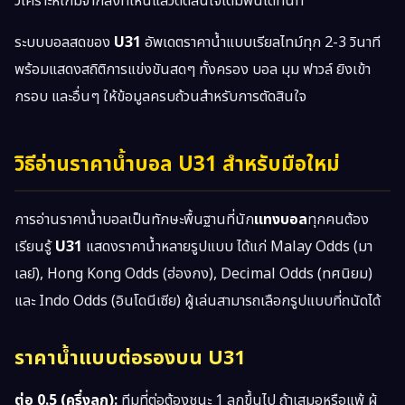
วิเคราะห์เกมจากสิ่งที่เห็นแล้วตัดสินใจเดิมพันได้ทันที
ระบบบอลสดของ
U31
อัพเดตราคาน้ำแบบเรียลไทม์ทุก 2-3 วินาที
พร้อมแสดงสถิติการแข่งขันสดๆ ทั้งครอง บอล มุม ฟาวล์ ยิงเข้า
กรอบ และอื่นๆ ให้ข้อมูลครบถ้วนสำหรับการตัดสินใจ
วิธีอ่านราคาน้ำบอล U31 สำหรับมือใหม่
การอ่านราคาน้ำบอลเป็นทักษะพื้นฐานที่นัก
แทงบอล
ทุกคนต้อง
เรียนรู้
U31
แสดงราคาน้ำหลายรูปแบบ ได้แก่ Malay Odds (มา
เลย์), Hong Kong Odds (ฮ่องกง), Decimal Odds (ทศนิยม)
และ Indo Odds (อินโดนีเซีย) ผู้เล่นสามารถเลือกรูปแบบที่ถนัดได้
ราคาน้ำแบบต่อรองบน U31
ต่อ 0.5 (ครึ่งลูก):
ทีมที่ต่อต้องชนะ 1 ลูกขึ้นไป ถ้าเสมอหรือแพ้ ผู้