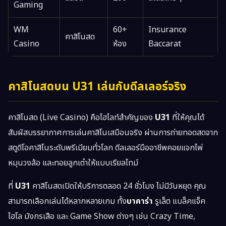
Gaming
WM
60+
Insurance
คาสิโนสด
Casino
ห้อง
Baccarat
คาสิโนสดบน U31 เล่นกับดีลเลอร์จริง
คาสิโนสด (Live Casino) คือไฮไลท์สำคัญของ
U31
ที่ให้คุณได้
สัมผัสบรรยากาศการเล่นคาสิโนเสมือนจริง ผ่านการถ่ายทอดสดจาก
สตูดิโอคาสิโนระดับพรีเมียมทั่วโลก ดีลเลอร์มืออาชีพคอยแจกไพ่
หมุนวงล้อ และทอยลูกเต๋าให้แบบเรียลไทม์
ที่
U31
คาสิโนสดเปิดให้บริการตลอด 24 ชั่วโมง ไม่มีวันหยุด คุณ
สามารถเลือกเล่นได้หลากหลายเกม ทั้ง
บาคาร่า
รูเล็ต แบล็คแจ็ค
ไฮโล มังกรเสือ และ Game Show ต่างๆ เช่น Crazy Time,