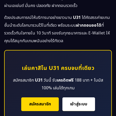
ผ่านเอเย่นต์ มั่นคง ปลอดภัย ฝากถอนรวดเร็ว
ด้วยประสบการณ์ให้บริการมาอย่างยาวนาน
U31
ได้คัดสรรค่ายเกม
ชั้นนำระดับโลกมารวมไว้ในที่เดียว พร้อมระบบ
ฝากถอนออโต้
ที่
รวดเร็วทันใจภายใน 10 วินาที รองรับทุกธนาคารและ E-Wallet ให้
คุณได้สนุกกับเกมพนันอย่างไร้กังวล
เล่นคาสิโน U31 ครบจบที่เดียว
สมัครสมาชิก
U31
วันนี้ รับ
เครดิตฟรี
188 บาท + โบนัส
100% เล่นได้ทุกเกม
สมัครสมาชิก
เข้าสู่ระบบ