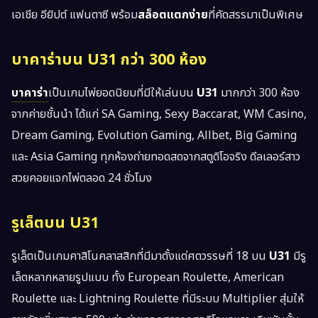
เอเชีย อียิปต์ แฟนตาซี พร้อม
สล็อตแตกง่าย
ที่คัดสรรมาเป็นพิเศษ
บาคาร่าบน U31 กว่า 300 ห้อง
บาคาร่า
เป็นเกมไพ่ยอดนิยมที่มีให้เล่นบน
U31
มากกว่า 300 ห้อง
จากค่ายชั้นนำ ได้แก่ SA Gaming, Sexy Baccarat, WM Casino,
Dream Gaming, Evolution Gaming, Allbet, Big Gaming
และ Asia Gaming ทุกห้องถ่ายทอดสดจากสตูดิโอจริง ดีลเลอร์สาว
สวยคอยแจกไพ่ตลอด 24 ชั่วโมง
รูเล็ตบน U31
รูเล็ตเป็นเกมคาสิโนคลาสสิกที่มีมาตั้งแต่ศตวรรษที่ 18 บน
U31
มีรู
เล็ตหลากหลายรูปแบบ ทั้ง European Roulette, American
Roulette และ Lightning Roulette ที่มีระบบ Multiplier สุ่มให้