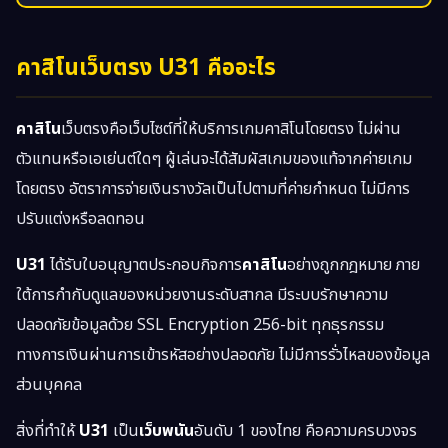
คาสิโนเว็บตรง U31 คืออะไร
คาสิโน
เว็บตรงคือเว็บไซต์ที่ให้บริการเกมคาสิโนโดยตรง ไม่ผ่าน
ตัวแทนหรือเอเย่นต์ใดๆ ผู้เล่นจะได้สัมผัสเกมของแท้จากค่ายเกม
โดยตรง อัตราการจ่ายเงินรางวัลเป็นไปตามที่ค่ายกำหนด ไม่มีการ
ปรับแต่งหรือลดทอน
U31
ได้รับใบอนุญาตประกอบกิจการ
คาสิโน
อย่างถูกกฎหมาย ภาย
ใต้การกำกับดูแลของหน่วยงานระดับสากล มีระบบรักษาความ
ปลอดภัยข้อมูลด้วย SSL Encryption 256-bit ทุกธุรกรรม
ทางการเงินผ่านการเข้ารหัสอย่างปลอดภัย ไม่มีการรั่วไหลของข้อมูล
ส่วนบุคคล
สิ่งที่ทำให้
U31
เป็น
เว็บพนัน
อันดับ 1 ของไทย คือความครบวงจร