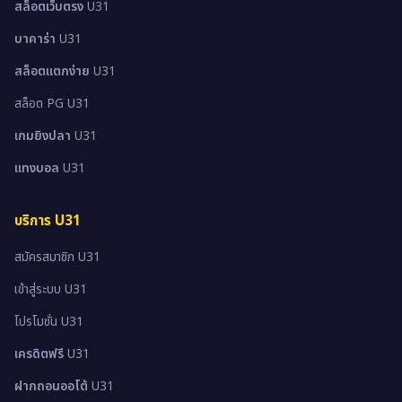
สล็อตเว็บตรง
U31
บาคาร่า
U31
สล็อตแตกง่าย
U31
สล็อต PG U31
เกมยิงปลา
U31
แทงบอล
U31
บริการ U31
สมัครสมาชิก U31
เข้าสู่ระบบ U31
โปรโมชั่น U31
เครดิตฟรี
U31
ฝากถอนออโต้
U31