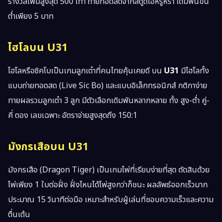
รางวัลเพิ่มสูงสุด 500 เท่า ถ่ายทอดสดจากสตูดิโอหรูหรา เดิมพันขั้น
ต่ำเพียง 5 บาท
ไฮโลบน U31
ไฮโลหรือซิคโบเป็นเกมลูกเต๋าที่คนไทยคุ้นเคยดี บน
U31
มีไฮโลทั้ง
แบบถ่ายทอดสด (Live Sic Bo) และแบบอิเล็กทรอนิกส์ กติกาง่าย
ทายผลรวมลูกเต๋า 3 ลูก มีตัวเลือกเดิมพันหลากหลาย ทั้ง สูง-ต่ำ คู่-
คี่ ตอง เลขเฉพาะ อัตราจ่ายสูงสุดถึง 150:1
มังกรเสือบน U31
มังกรเสือ (Dragon Tiger) เป็นเกมไพ่ที่เรียบง่ายที่สุด ตัดสินด้วย
ไพ่เพียง 1 ใบต่อฝั่ง ฝั่งไหนได้ไพ่สูงกว่าก็ชนะ ผลลัพธ์ออกเร็วมาก
ประมาณ 15 วินาทีต่อมือ เหมาะสำหรับผู้เล่นที่ชอบความเร็วและความ
ตื่นเต้น