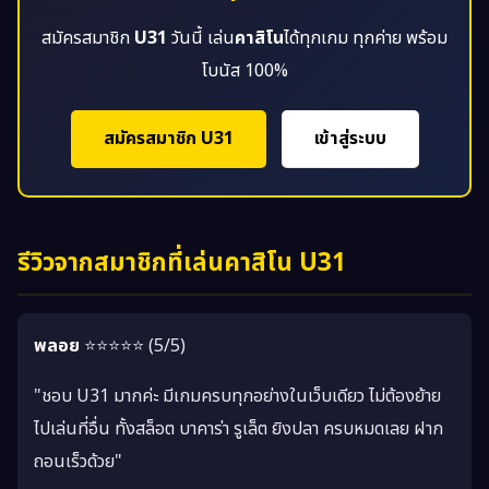
สมัครสมาชิก
U31
วันนี้ เล่น
คาสิโน
ได้ทุกเกม ทุกค่าย พร้อม
โบนัส 100%
สมัครสมาชิก U31
เข้าสู่ระบบ
รีวิวจากสมาชิกที่เล่นคาสิโน U31
พลอย
⭐⭐⭐⭐⭐ (5/5)
"ชอบ U31 มากค่ะ มีเกมครบทุกอย่างในเว็บเดียว ไม่ต้องย้าย
ไปเล่นที่อื่น ทั้งสล็อต บาคาร่า รูเล็ต ยิงปลา ครบหมดเลย ฝาก
ถอนเร็วด้วย"