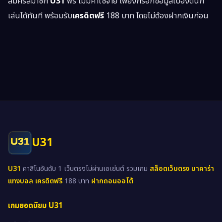
สมัครสมาชิก
U31
ฟรี ไม่มีค่าใช้จ่าย เพียงกรอกข้อมูลเบื้องต้นก็
เล่นได้ทันที พร้อมรับ
เครดิตฟรี
188 บาท โดยไม่ต้องฝากเงินก่อน
U31
U31
คาสิโนอันดับ 1 เว็บตรงไม่ผ่านเอเย่นต์ รวมเกม
สล็อตเว็บตรง
บาคาร่า
แทงบอล
เครดิตฟรี
188 บาท
ฝากถอนออโต้
เกมยอดนิยม U31