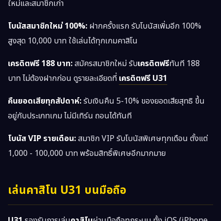
ใหม่และสมาชิกเก่า
โบนัสสมาชิกใหม่ 100%:
ฝากครั้งแรก รับโบนัสเพิ่มอีก 100%
สูงสุด 10,000 บาท ใช้เล่นได้ทุกเกมคาสิโน
เครดิตฟรี 188 บาท:
สมัครสมาชิกใหม่ รับ
เครดิตฟรี
ทันที 188
บาท ไม่ต้องฝากก่อน ดูรายละเอียดที่
เครดิตฟรี U31
คืนยอดเสียทุกสัปดาห์:
รับเงินคืน 5-10% ของยอดเสียสุทธิ ขึ้น
อยู่กับประเภทเกม ไม่มีเทิร์น ถอนได้ทันที
โบนัส VIP รายเดือน:
สมาชิก VIP รับโบนัสพิเศษทุกเดือน ตั้งแต่
1,000 - 100,000 บาท พร้อมสิทธิ์พิเศษอีกมากมาย
เล่นคาสิโน U31 บนมือถือ
U31
รองรับการเล่น
คาสิโน
ผ่านมือถือทุกระบบ ทั้ง iOS (iPhone,