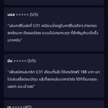
บอส
⭐⭐⭐⭐⭐ (5/5)
"เล่นคาสิโนสดที่ U31 เหมือนนั่งอยู่ในคาสิโนจริงๆ ถ่ายทอด
สดชัดมาก ดีลเลอร์สวย ระบบไม่เคยกระตุก ที่สำคัญเงินเข้าเร็ว
มากครับ"
มิน
⭐⭐⭐⭐⭐ (5/5)
"เพิ่งสมัครสมาชิก U31 เดือนที่แล้ว ได้เครดิตฟรี 188 บาท เอา
ไปเล่นสล็อตจนมีทุน แล้วก็ลองเล่นบาคาร่าต่อ ได้กำไรมาเยอะ
เลยค่ะ แนะนำเลย"
เจ
⭐⭐⭐⭐ (4/5)